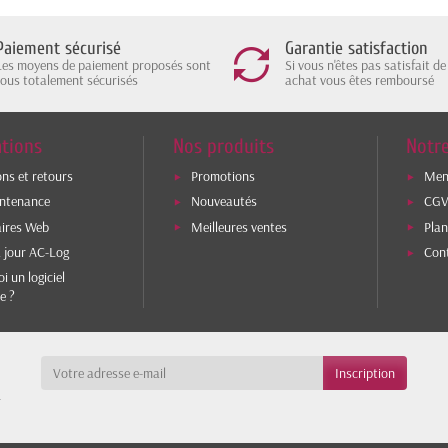
Paiement sécurisé
Garantie satisfaction
Les moyens de paiement proposés sont
Si vous n'êtes pas satisfait de
tous totalement sécurisés
achat vous êtes remboursé
tions
Nos produits
Notre
ons et retours
Promotions
Ment
intenance
Nouveautés
CG
aires Web
Meilleures ventes
Plan
 jour AC-Log
Con
i un logiciel
e ?
a