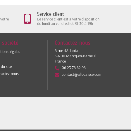
Service client
 votre
Le service client est a votre disposition
du lundi au vendredi de 9h30 à 19h
 société
Contactez-nous
8 rue d'Atlanta
ions légales
59700 Marcq-en-Baroeul
V
France
 du site
06 23 78 62 98
tactez-nous
contact@allocaisse.com