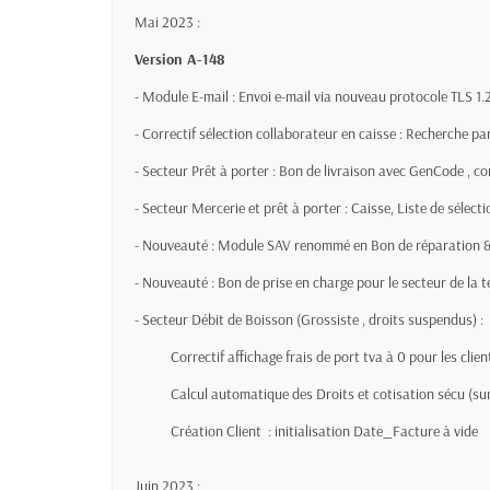
Mai 2023 :
Version A-148
- Module E-mail : Envoi e-mail via nouveau protocole TLS 1.
- Correctif sélection collaborateur en caisse : Recherche p
- Secteur Prêt à porter : Bon de livraison avec GenCode , cor
- Secteur Mercerie et prêt à porter : Caisse, Liste de sélec
- Nouveauté : Module SAV renommé en Bon de réparation &
- Nouveauté : Bon de prise en charge pour le secteur de la 
- Secteur Débit de Boisson (Grossiste , droits suspendus) :
Correctif affichage frais de port tva à 0 pour les clien
Calcul automatique des Droits et cotisation sécu (sur 3
Création Client : initialisation Date_Facture à vide
Juin 2023 :