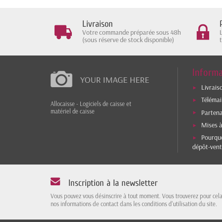
Livraison
Votre commande préparée sous 48h
(sous réserve de stock disponible)
Informa
Livrais
Téléma
Allocaisse - Logiciels de caisse et
matériel de caisse
Parten
Mises à
Pourquo
dépôt-vent
Inscription à la newsletter
Vous pouvez vous désinscrire à tout moment. Vous trouverez pour cel
nos informations de contact dans les conditions d'utilisation du site.