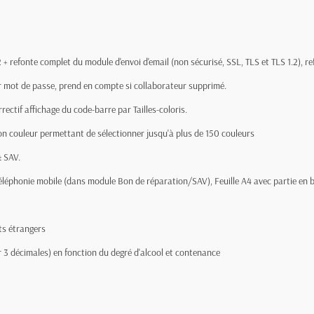
2 + refonte complet du module d'envoi d'email (non sécurisé, SSL, TLS et TLS 1.2), 
ar mot de passe, prend en compte si collaborateur supprimé.
rectif affichage du code-barre par Tailles-coloris.
tion couleur permettant de sélectionner jusqu'à plus de 150 couleurs
 SAV.
téléphonie mobile (dans module Bon de réparation/SAV), Feuille A4 avec partie en 
ts étrangers
 décimales) en fonction du degré d'alcool et contenance