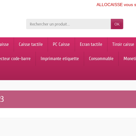
ALLOCAISSE vous souhai
OK
aisse
Caisse tactile
PC Caisse
Ecran tactile
Tiroir caisse
ecteur code-barre
Imprimante etiquette
Consommable
Monet
23