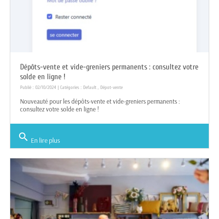
Dépôts-vente et vide-greniers permanents : consultez votre
solde en ligne !
Publié : 02/10/2024 | Catégories :
Default
,
Dépot-vente
Nouveauté pour les dépôts-vente et vide-greniers permanents :
consultez votre solde en ligne !
search
En lire plus