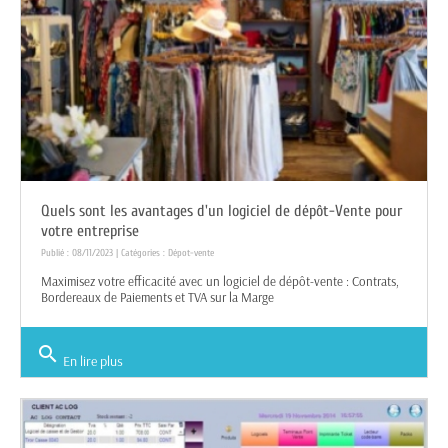
Quels sont les avantages d'un logiciel de dépôt-Vente pour
votre entreprise
Publié : 08/11/2023 | Catégories :
Dépot-vente
Maximisez votre efficacité avec un logiciel de dépôt-vente : Contrats,
Bordereaux de Paiements et TVA sur la Marge
search
En lire plus