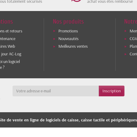
tous totalement sécurisés
achat vous êtes remboursé
tions
Nos produits
Notre
ons et retours
Promotions
Ment
intenance
Nouveautés
CG
aires Web
Meilleures ventes
Plan
 jour AC-Log
Con
i un logiciel
e ?
a
ite de vente en ligne de logiciels de caisse, caisse tactile et périphérique