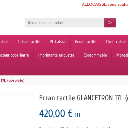
ALLOCAISSE vous souhaite une 
OK
aisse
Caisse tactile
PC Caisse
Ecran tactile
Tiroir caisse
ecteur code-barre
Imprimante etiquette
Consommable
Monet
17L (obsolète)
Ecran tactile GLANCETRON 17L (
420,00 €
HT