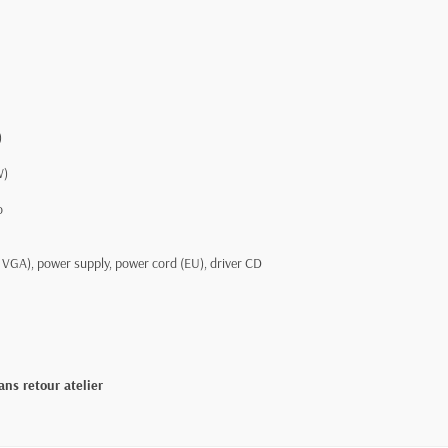
)
W)
o
 VGA), power supply, power cord (EU), driver CD
ans retour atelier