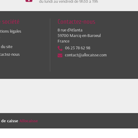
du lundi au vendredi de 9h30 à 19h
 société
Contactez-nous
8 rue d'Atlanta
ions légales
59700 Marcq-en-Baroeul
V
France
 du site
06 23 78 62 98
tactez-nous
contact@allocaisse.com
s de caisse
Allocaisse