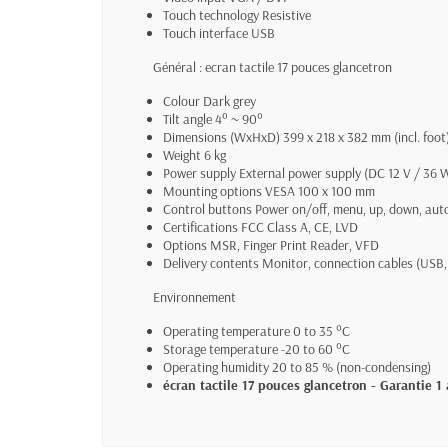
Touch technology Resistive
Touch interface USB
Général : ecran tactile 17 pouces glancetron
Colour Dark grey
Tilt angle 4° ~ 90°
Dimensions (WxHxD) 399 x 218 x 382 mm (incl. foot
Weight 6 kg
Power supply External power supply (DC 12 V / 36 
Mounting options VESA 100 x 100 mm
Control buttons Power on/off, menu, up, down, aut
Certifications FCC Class A, CE, LVD
Options MSR, Finger Print Reader, VFD
Delivery contents Monitor, connection cables (USB,
Environnement
Operating temperature 0 to 35 °C
Storage temperature -20 to 60 °C
Operating humidity 20 to 85 % (non-condensing)
écran tactile 17 pouces glancetron - Garantie 1 