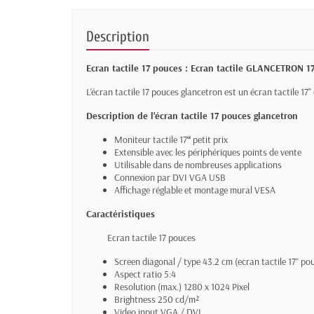
Description
Ecran tactile 17 pouces : Ecran tactile GLANCETRON 1
L'écran tactile 17 pouces glancetron est un écran tactile 17"
Description de l'écran tactile 17 pouces glancetron
Moniteur tactile 17
“
petit prix
Extensible avec les périphériques points de vente
Utilisable dans de nombreuses applications
Connexion par DVI VGA USB
Affichage réglable et montage mural VESA
Caractéristiques
Ecran tactile 17 pouces
Screen diagonal / type 43.2 cm (ecran tactile 17“ p
Aspect ratio 5:4
Resolution (max.) 1280 x 1024 Pixel
Brightness 250 cd/m²
Video input VGA / DVI