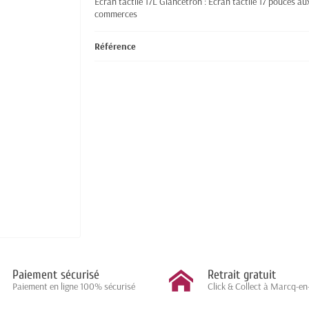
Ecran tactile 17L Glancetron : Ecran tactile 17 pouces au
commerces
Référence
Paiement sécurisé
Retrait gratuit
Paiement en ligne 100% sécurisé
Click & Collect à Marcq-en