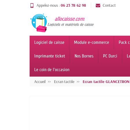
Appelez-nous :
06 23 78 62 98
Contact
Logiciel de caisse
Module e-commerce
Pack c
Imprimante ticket
Nos Bornes
PC Durci
L
Le coin de l'occasion
Accueil
Ecran tactile
Ecran tactile GLANCETRON 