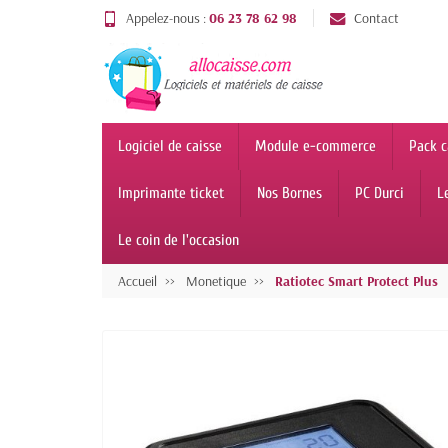
Appelez-nous :
06 23 78 62 98
Contact
Logiciel de caisse
Module e-commerce
Pack c
Imprimante ticket
Nos Bornes
PC Durci
L
Le coin de l'occasion
Accueil
Monetique
Ratiotec Smart Protect Plus