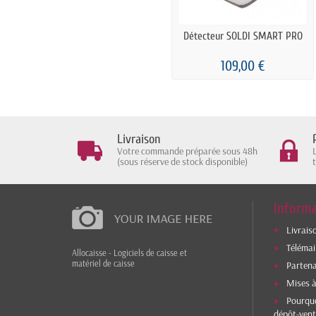
Détecteur SOLDI SMART PRO
109,00 €
Livraison
Votre commande préparée sous 48h
(sous réserve de stock disponible)
Informa
Livrais
Téléma
Allocaisse - Logiciels de caisse et
matériel de caisse
Parten
Mises à
Pourquo
dépôt-vent