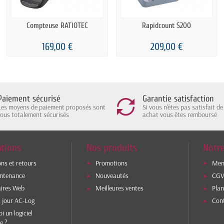
Compteuse RATIOTEC
Rapidcount S200
169,00 €
209,00 €
Paiement sécurisé
Garantie satisfaction
Les moyens de paiement proposés sont
Si vous n'êtes pas satisfait de
tous totalement sécurisés
achat vous êtes remboursé
tions
Nos produits
Notre
ons et retours
Promotions
Ment
intenance
Nouveautés
CG
aires Web
Meilleures ventes
Plan
 jour AC-Log
Con
i un logiciel
e ?