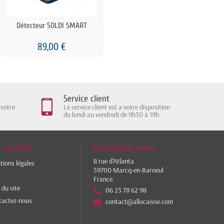
Détecteur SOLDI SMART
89,00 €
Service client
 votre
Le service client est a votre disposition
du lundi au vendredi de 9h30 à 19h
 société
Contactez-nous
8 rue d'Atlanta
ions légales
59700 Marcq-en-Baroeul
V
France
 du site
06 23 78 62 98
tactez-nous
contact@allocaisse.com