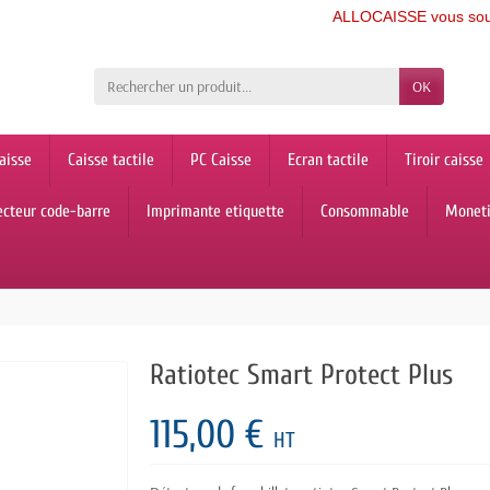
ALLOCAISSE vous souhaite 
OK
aisse
Caisse tactile
PC Caisse
Ecran tactile
Tiroir caisse
ecteur code-barre
Imprimante etiquette
Consommable
Monet
Ratiotec Smart Protect Plus
115,00 €
HT