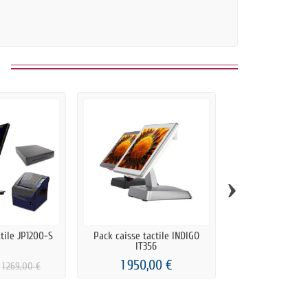
›
ctile JP1200-S
Pack caisse tactile INDIGO
Pack caisse tact
IT356
1 950,00 €
2 295,0
1 269,00 €