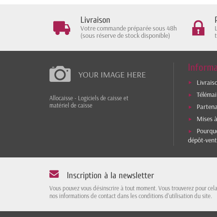
Livraison
Votre commande préparée sous 48h
(sous réserve de stock disponible)
Informa
Livrais
Téléma
Allocaisse - Logiciels de caisse et
matériel de caisse
Parten
Mises à
Pourquo
dépôt-vent
Inscription à la newsletter
Vous pouvez vous désinscrire à tout moment. Vous trouverez pour cel
nos informations de contact dans les conditions d'utilisation du site.