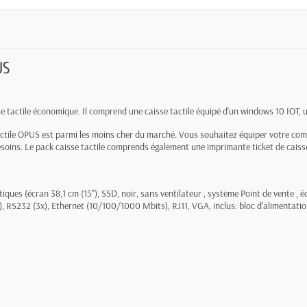
US
e tactile économique. Il comprend une caisse tactile équipé d'un windows 10 IOT, un
ctile OPUS est parmi les moins cher du marché. Vous souhaitez équiper votre commer
soins. Le pack caisse tactile comprends également une imprimante ticket de caisse 
ues (écran 38,1 cm (15''), SSD, noir, sans ventilateur , système Point de vente , écra
, RS232 (3x), Ethernet (10/100/1000 Mbits), RJ11, VGA, inclus: bloc d'alimentatio