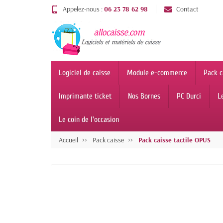
Appelez-nous :
06 23 78 62 98
Contact
Logiciel de caisse
Module e-commerce
Pack c
Imprimante ticket
Nos Bornes
PC Durci
L
Le coin de l'occasion
Accueil
Pack caisse
Pack caisse tactile OPUS