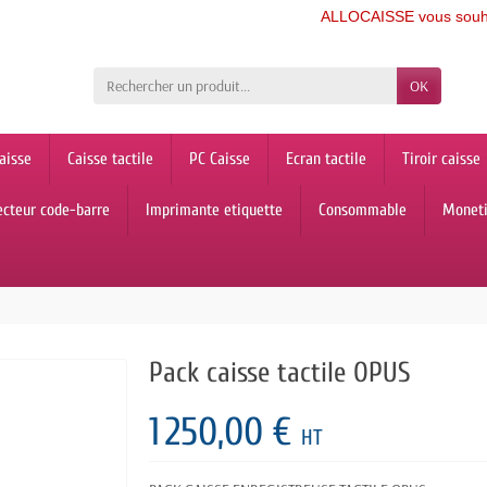
ALLOCAISSE vous souhaite un
OK
aisse
Caisse tactile
PC Caisse
Ecran tactile
Tiroir caisse
ecteur code-barre
Imprimante etiquette
Consommable
Monet
Pack caisse tactile OPUS
1 250,00 €
HT