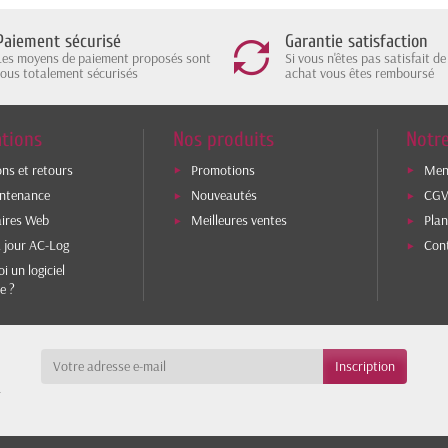
Paiement sécurisé
Garantie satisfaction
Les moyens de paiement proposés sont
Si vous n'êtes pas satisfait de
tous totalement sécurisés
achat vous êtes remboursé
tions
Nos produits
Notre
ons et retours
Promotions
Ment
intenance
Nouveautés
CG
aires Web
Meilleures ventes
Plan
 jour AC-Log
Con
i un logiciel
e ?
a