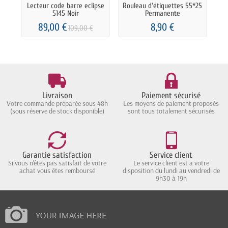
Lecteur code barre eclipse
Rouleau d'étiquettes 55*25
I
5145 Noir
Permanente
89,00 €
8,90 €
109,00 €
Livraison
Paiement sécurisé
Votre commande préparée sous 48h
Les moyens de paiement proposés
(sous réserve de stock disponible)
sont tous totalement sécurisés
Garantie satisfaction
Service client
Si vous n'êtes pas satisfait de votre
Le service client est a votre
achat vous êtes remboursé
disposition du lundi au vendredi de
9h30 à 19h