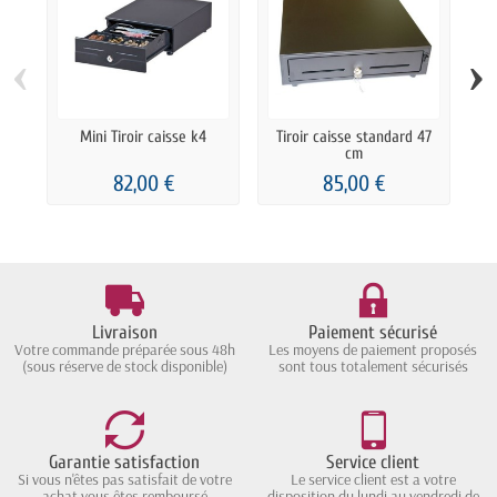
‹
›
Mini Tiroir caisse k4
Tiroir caisse standard 47
T
cm
82,00 €
85,00 €
Livraison
Paiement sécurisé
Votre commande préparée sous 48h
Les moyens de paiement proposés
(sous réserve de stock disponible)
sont tous totalement sécurisés
Garantie satisfaction
Service client
Si vous n'êtes pas satisfait de votre
Le service client est a votre
achat vous êtes remboursé
disposition du lundi au vendredi de