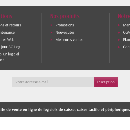
tions
Nos produits
Notre
ons et retours
Promotions
Ment
intenance
Nouveautés
CG
aires Web
Meilleures ventes
Plan
 jour AC-Log
Con
i un logiciel
e ?
a
ite de vente en ligne de logiciels de caisse, caisse tactile et périphérique