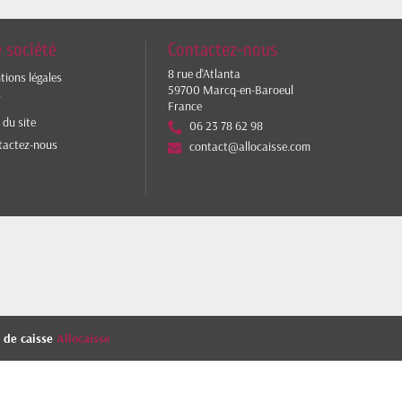
 société
Contactez-nous
8 rue d'Atlanta
ions légales
59700 Marcq-en-Baroeul
V
France
 du site
06 23 78 62 98
tactez-nous
contact@allocaisse.com
s de caisse
Allocaisse