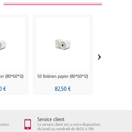
›
ier (80*60*12)
50 Bobines papier (80*60*12)
30 Bobines papie
(80*80*
0 €
82,50 €
54,00
Service client
 votre
Le service client est a votre disposition
du lundi au vendredi de 9h30 à 19h