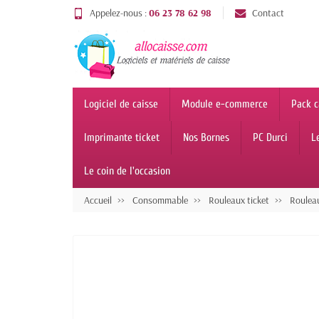
Appelez-nous :
06 23 78 62 98
Contact
Logiciel de caisse
Module e-commerce
Pack c
Imprimante ticket
Nos Bornes
PC Durci
L
Le coin de l'occasion
Accueil
Consommable
Rouleaux ticket
Rouleau