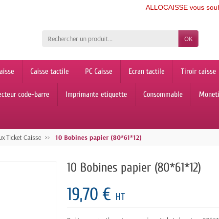
ALLOCAISSE vous souhaite 
OK
aisse
Caisse tactile
PC Caisse
Ecran tactile
Tiroir caisse
ecteur code-barre
Imprimante etiquette
Consommable
Monet
x Ticket Caisse
10 Bobines papier (80*61*12)
10 Bobines papier (80*61*12)
19,70 €
HT