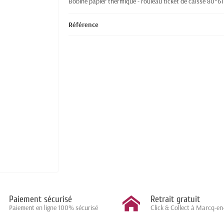
Bobine papier thermique - rouleau ticket de caisse 80*6
Référence
Paiement sécurisé
Retrait gratuit
Paiement en ligne 100% sécurisé
Click & Collect à Marcq-en