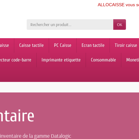
ALLOCAISSE vous souhai
OK
aisse
Caisse tactile
PC Caisse
Ecran tactile
Tiroir caisse
ecteur code-barre
Imprimante etiquette
Consommable
Monet
ntaire
d'inventaire de la gamme Datalogic