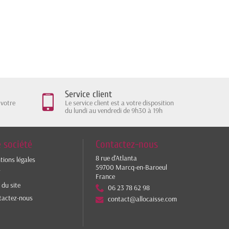
Service client
 votre
Le service client est a votre disposition
du lundi au vendredi de 9h30 à 19h
 société
Contactez-nous
8 rue d'Atlanta
ions légales
59700 Marcq-en-Baroeul
V
France
 du site
06 23 78 62 98
tactez-nous
contact@allocaisse.com