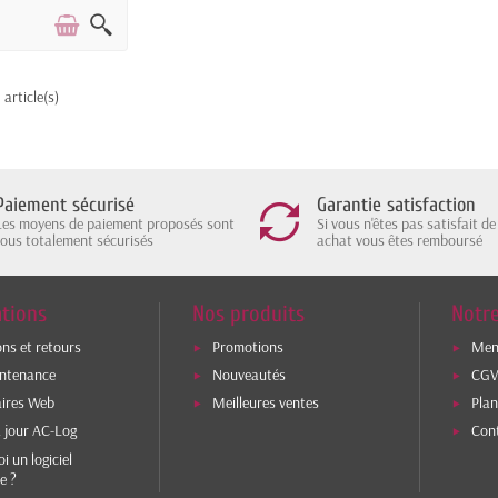
 article(s)
Paiement sécurisé
Garantie satisfaction
Les moyens de paiement proposés sont
Si vous n'êtes pas satisfait de
tous totalement sécurisés
achat vous êtes remboursé
tions
Nos produits
Notre
ons et retours
Promotions
Ment
intenance
Nouveautés
CG
aires Web
Meilleures ventes
Plan
 jour AC-Log
Con
i un logiciel
e ?