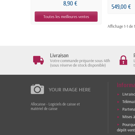
8,90 €
549,00 €
Toutes les meilleures ventes
Affichage 1-1 de 1
Livraison
Votre commande préparée sous 48h
(sous réserve de stock disponible)
Informa
Livrais
Téléma
Allocaisse - Logiciels de caisse et
matériel de caisse
Parten
Mises à
Pourquo
dépôt-vent