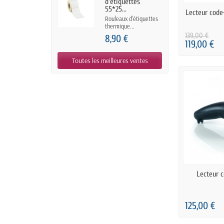
d'étiquettes
55*25...
DERNIERS A
Lecteur code
Rouleaux d'étiquettes
thermique...
139,00 €
8,90 €
119,00 €
Toutes les meilleures ventes
RUPTUR
Lecteur 
125,00 €