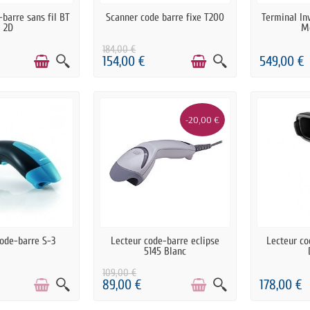
RTICLES EN STOCK
DERNIERS ARTICLES EN STOCK
DERNIERS A
-barre sans fil BT
Scanner code barre fixe T200
Terminal In
2D
M
184,00 €
154,00 €
549,00 €
-20,00 €
E DE STOCK
RUPTURE DE STOCK
E
code-barre S-3
Lecteur code-barre eclipse
Lecteur co
5145 Blanc
109,00 €
89,00 €
178,00 €