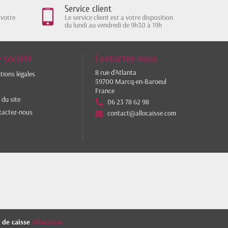
Service client
 votre
Le service client est a votre disposition
du lundi au vendredi de 9h30 à 19h
 société
Contactez-nous
8 rue d'Atlanta
ions légales
59700 Marcq-en-Baroeul
V
France
 du site
06 23 78 62 98
tactez-nous
contact@allocaisse.com
s de caisse
Allocaisse