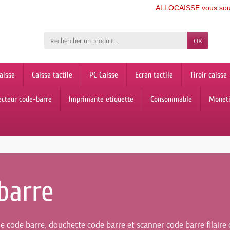
ALLOCAISSE vous souhaite u
OK
aisse
Caisse tactile
PC Caisse
Ecran tactile
Tiroir caisse
ecteur code-barre
Imprimante etiquette
Consommable
Monet
barre
 code barre, douchette code barre et scanner code barre filaire o