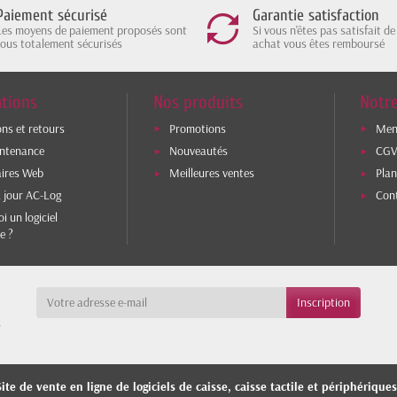
Paiement sécurisé
Garantie satisfaction
Les moyens de paiement proposés sont
Si vous n'êtes pas satisfait de
tous totalement sécurisés
achat vous êtes remboursé
tions
Nos produits
Notre
ons et retours
Promotions
Ment
intenance
Nouveautés
CG
aires Web
Meilleures ventes
Plan
 jour AC-Log
Con
i un logiciel
e ?
a
ite de vente en ligne de logiciels de caisse, caisse tactile et périphérique