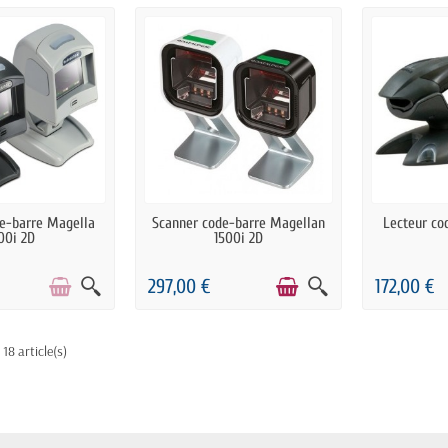
E DE STOCK
PRÉCOMMANDE
PRÉ
e-barre Magella
Scanner code-barre Magellan
Lecteur co
100i 2D
1500i 2D
297,00 €
172,00 €
 18 article(s)