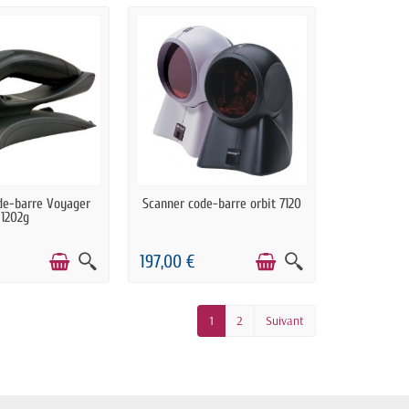
COMMANDE
DERNIERS ARTICLES EN STOCK
de-barre Voyager
Scanner code-barre orbit 7120
1202g
197,00 €
1
2
Suivant