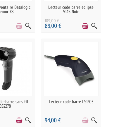
RTICLES EN STOCK
EN STOCK
ventaire Datalogic
Lecteur code barre eclipse
emor X3
5145 Noir
109,00 €
89,00 €
N STOCK
RUPTURE DE STOCK
de-barre sans fil
Lecteur code barre LS1203
DS2278
94,00 €