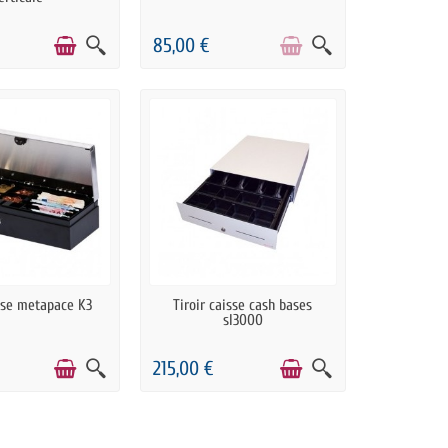
85,00 €
N STOCK
PRÉCOMMANDE
isse metapace K3
Tiroir caisse cash bases
sl3000
215,00 €