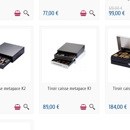
129,00 €
77,00 €
99,00 €
 STOCK
EN STOCK
E
sse metapace K2
Tiroir caisse metapace K1
Tiroir ca
89,00 €
184,00 €