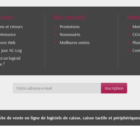
tions
Nos produits
Notre
ons et retours
Promotions
Ment
intenance
Nouveautés
CG
aires Web
Meilleures ventes
Plan
 jour AC-Log
Con
i un logiciel
e ?
a
ite de vente en ligne de logiciels de caisse, caisse tactile et périphérique