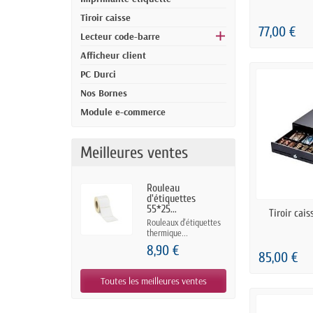
Tiroir caisse
77,00 €
Lecteur code-barre
Afficheur client
PC Durci
Nos Bornes
Module e-commerce
Meilleures ventes
Rouleau
d'étiquettes
55*25...
EN
Tiroir cai
Rouleaux d'étiquettes
thermique...
8,90 €
85,00 €
Toutes les meilleures ventes