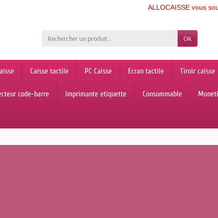
ALLOCAISSE vous souhaite u
OK
aisse
Caisse tactile
PC Caisse
Ecran tactile
Tiroir caisse
ecteur code-barre
Imprimante etiquette
Consommable
Monet