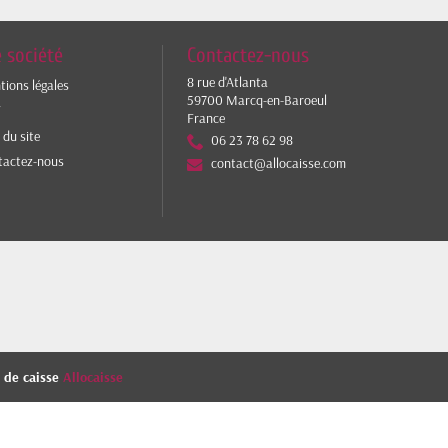
 société
Contactez-nous
8 rue d'Atlanta
ions légales
59700 Marcq-en-Baroeul
V
France
 du site
06 23 78 62 98
tactez-nous
contact@allocaisse.com
s de caisse
Allocaisse