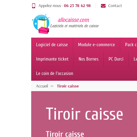
Appelez-nous :
06 23 78 62 98
Contact
Logiciel de caisse
Module e-commerce
Pack c
Imprimante ticket
Nos Bornes
PC Durci
L
Le coin de l'occasion
Accueil
Tiroir caisse
Tiroir caisse
Tiroir caisse