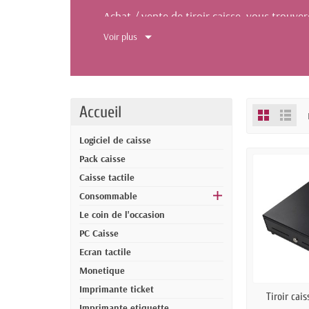
Achat / vente de tiroir caisse, vous trouver
tiroir caisse pas cher à ouverture automati
Voir plus
Tiroir caisse petit format - tiroir caisse gr
Achat / vente de tiroir caisse
N'hésitez pas à nous contacter si vous souh
Accueil
Logiciel de caisse
Pack caisse
Caisse tactile
Consommable
Le coin de l'occasion
PC Caisse
Ecran tactile
Monetique
Imprimante ticket
EN
Tiroir cai
Imprimante etiquette