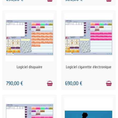
boisson, secteur du prêt à porter et de la chaussure,
secteur de la beauté (institut de beauté et salon de
coiffure), fleuriste, mercerie, cigarette électronique,
restauration rapide, logiciel dépôt-vente et achat /
vente ainsi que tous commerce de détail. Le logiciel de
caisse s'adapte pour de nombreux secteurs d'activités.
EN STOCK
EN STOCK
Logiciel disquaire
Logiciel cigarette électronique
790,00 €
690,00 €