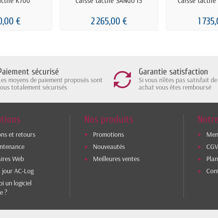
actile K700
Caisse tactile SANGO I5
Caisse tactil
0,00 €
2 265,00 €
1 735
Paiement sécurisé
Garantie satisfaction
Les moyens de paiement proposés sont
Si vous n'êtes pas satisfait de
tous totalement sécurisés
achat vous êtes remboursé
tions
Nos produits
Notre
ons et retours
Promotions
Ment
intenance
Nouveautés
CG
aires Web
Meilleures ventes
Plan
 jour AC-Log
Con
i un logiciel
e ?