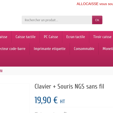
ALLOCAISSE vous souhaite
OK
aisse
Caisse tactile
PC Caisse
Ecran tactile
Tiroir caisse
ecteur code-barre
Imprimante etiquette
Consommable
Monet
il
Clavier + Souris NGS sans fil
19,90 €
HT