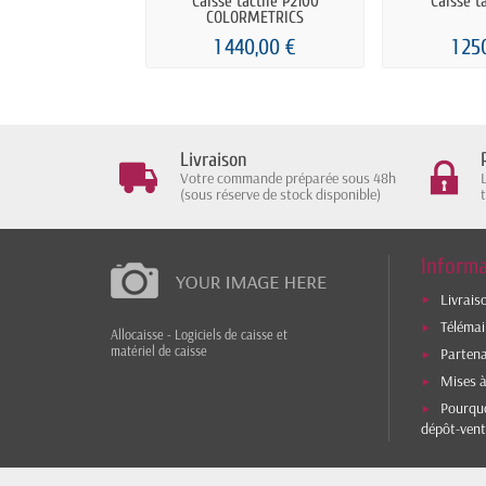
Caisse tactile P2100
Caisse t
COLORMETRICS
1 440,00 €
1 25
Livraison
Votre commande préparée sous 48h
(sous réserve de stock disponible)
Informa
Livrais
Téléma
Allocaisse - Logiciels de caisse et
matériel de caisse
Parten
Mises à
Pourquo
dépôt-vent