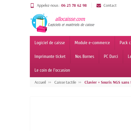
Appelez-nous :
06 23 78 62 98
Contact
Logiciel de caisse
Module e-commerce
Pack c
Imprimante ticket
Nos Bornes
PC Durci
L
Le coin de l'occasion
Accueil
Caisse tactile
Clavier + Souris NGS sans f