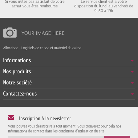
Si vous n'êtes pas satisfait de votre
Le service client est a votre
achat vous êtes remboursé
disposition du lundi au vendredi de
9h30 à 19h
Allocaisse - Logiciels de caisse et matériel de caisse
Informations
Nos produits
Notre société
Contactez-nous
Inscription à la newsletter
Vous pouvez vous désinscrire à tout moment. Vous trouverez pour cela nos
informations de contact dans les conditions d'utilisation du site.