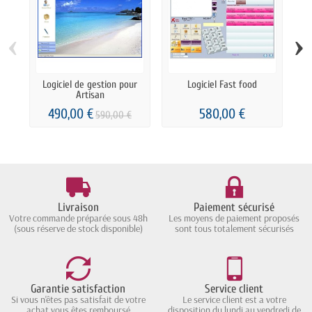
‹
›
Logiciel de gestion pour
Logiciel Fast food
F
Artisan
490,00 €
580,00 €
590,00 €
Livraison
Paiement sécurisé
Votre commande préparée sous 48h
Les moyens de paiement proposés
(sous réserve de stock disponible)
sont tous totalement sécurisés
Garantie satisfaction
Service client
Si vous n'êtes pas satisfait de votre
Le service client est a votre
achat vous êtes remboursé
disposition du lundi au vendredi de