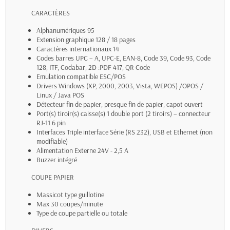
CARACTÈRES
Alphanumériques 95
Extension graphique 128 / 18 pages
Caractères internationaux 14
Codes barres UPC – A, UPC-E, EAN-8, Code 39, Code 93, Code
128, ITF, Codabar, 2D :PDF 417, QR Code
Emulation compatible ESC/POS
Drivers Windows (XP, 2000, 2003, Vista, WEPOS) /OPOS /
Linux / Java POS
Détecteur fin de papier, presque fin de papier, capot ouvert
Port(s) tiroir(s) caisse(s) 1 double port (2 tiroirs) – connecteur
RJ-11 6 pin
Interfaces Triple interface Série (RS 232), USB et Ethernet (non
modifiable)
Alimentation Externe 24V - 2,5 A
Buzzer intégré
COUPE PAPIER
Massicot type guillotine
Max 30 coupes/minute
Type de coupe partielle ou totale