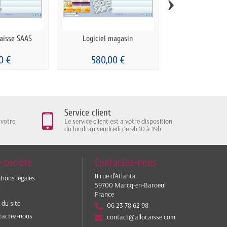
›
caisse SAAS
Logiciel magasin
Logiciel ch
0 €
580,00 €
690,00
Service client
 votre
Le service client est a votre disposition
du lundi au vendredi de 9h30 à 19h
 société
Contactez-nous
8 rue d'Atlanta
ions légales
59700 Marcq-en-Baroeul
V
France
 du site
06 23 78 62 98
tactez-nous
contact@allocaisse.com