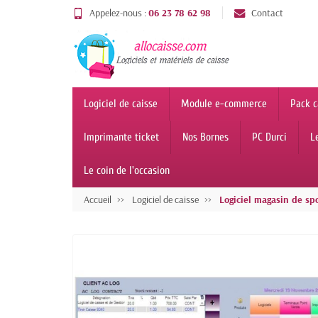
Appelez-nous :
06 23 78 62 98
Contact
Logiciel de caisse
Module e-commerce
Pack c
Imprimante ticket
Nos Bornes
PC Durci
L
Le coin de l'occasion
Accueil
Logiciel de caisse
Logiciel magasin de sp