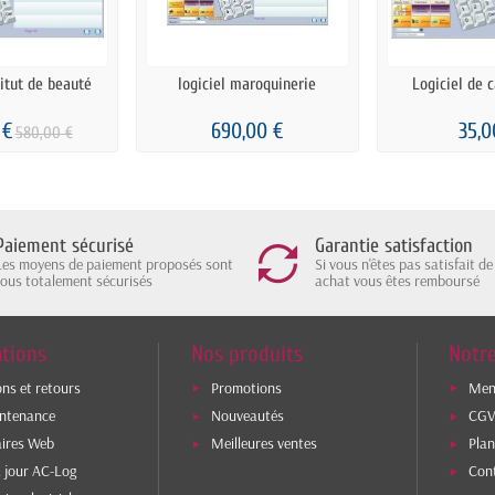
titut de beauté
logiciel maroquinerie
Logiciel de 
 €
690,00 €
35,0
580,00 €
Paiement sécurisé
Garantie satisfaction
Les moyens de paiement proposés sont
Si vous n'êtes pas satisfait de
tous totalement sécurisés
achat vous êtes remboursé
tions
Nos produits
Notre
ons et retours
Promotions
Ment
intenance
Nouveautés
CG
aires Web
Meilleures ventes
Plan
 jour AC-Log
Con