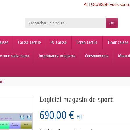
ALLOCAISSE vous souhaite une b
OK
aisse
Caisse tactile
PC Caisse
Ecran tactile
Tiroir caisse
ecteur code-barre
Imprimante etiquette
Consommable
Monet
ort
Logiciel magasin de sport
690,00 €
HT