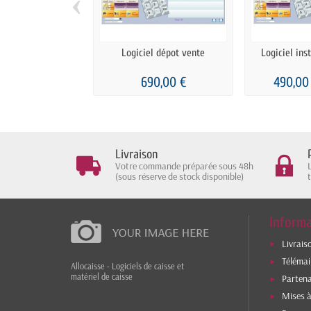
‹
Logiciel dépot vente
Logiciel ins
690,00 €
490,00
Livraison
Votre commande préparée sous 48h
(sous réserve de stock disponible)
Informa
Livrais
Téléma
Allocaisse - Logiciels de caisse et
matériel de caisse
Parten
Mises à