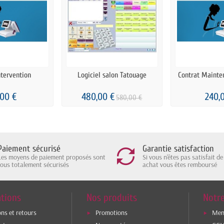
ntervention
Logiciel salon Tatouage
Contrat Mainte
,00 €
480,00 €
240,
580,00 €
Paiement sécurisé
Garantie satisfaction
Les moyens de paiement proposés sont
Si vous n'êtes pas satisfait de
tous totalement sécurisés
achat vous êtes remboursé
tions
Nos produits
Notre
ons et retours
Promotions
Ment