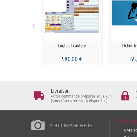
‹
Logiciel caviste
Ticket I
580,00 €
65
Livraison
Votre commande préparée sous 48h
(sous réserve de stock disponible)
Informa
Livrais