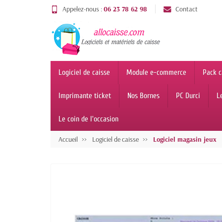
Appelez-nous :
06 23 78 62 98
Contact
Logiciel de caisse
Module e-commerce
Pack c
Imprimante ticket
Nos Bornes
PC Durci
L
Le coin de l'occasion
Accueil
Logiciel de caisse
Logiciel magasin jeux