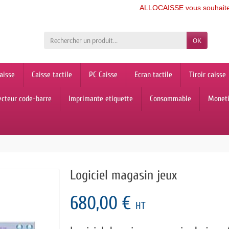
ALLOCAISSE vous souhaite une bonne 
OK
aisse
Caisse tactile
PC Caisse
Ecran tactile
Tiroir caisse
ecteur code-barre
Imprimante etiquette
Consommable
Monet
Logiciel magasin jeux
680,00 €
HT