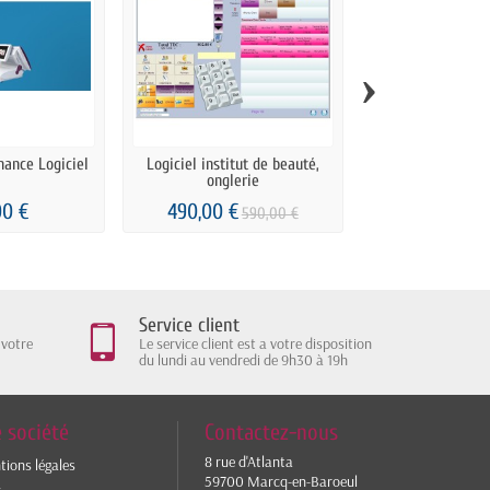
›
nance Logiciel
Logiciel institut de beauté,
Logiciel Me
onglerie
00 €
490,00 €
690,00
590,00 €
Service client
 votre
Le service client est a votre disposition
du lundi au vendredi de 9h30 à 19h
 société
Contactez-nous
8 rue d'Atlanta
ions légales
59700 Marcq-en-Baroeul