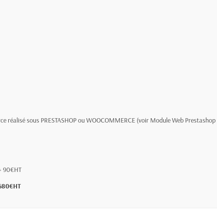
 e-commerce réalisé sous PRESTASHOP ou WOOCOMMERCE (voir Module Web Prestash
: + 90€HT
: 680€HT