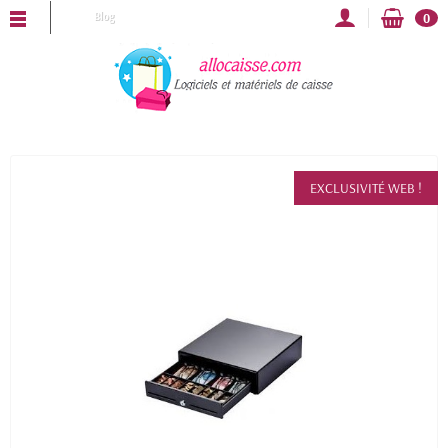
LOCAISSE vous souhaite une bonne année 2025 !
Blog
0
EXCLUSIVITÉ WEB !