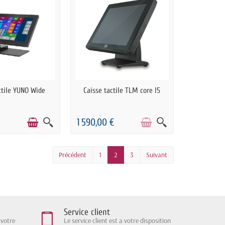
COMMANDE
RUPTURE DE STOCK
ctile YUNO Wide
Caisse tactile TLM core I5
1 590,00 €
Précédent
1
2
3
Suivant
Service client
 votre
Le service client est a votre disposition