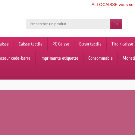
ALLOCAISSE vous souhaite u
OK
aisse
Caisse tactile
PC Caisse
Ecran tactile
Tiroir caisse
ecteur code-barre
Imprimante etiquette
Consommable
Monet