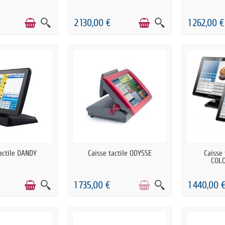
2 130,00 €
1 262,00 €
COMMANDE
RUPTURE DE STOCK
RUPTU
tactile DANDY
Caisse tactile ODYSSE
Caisse 
COL
1 735,00 €
1 440,00 