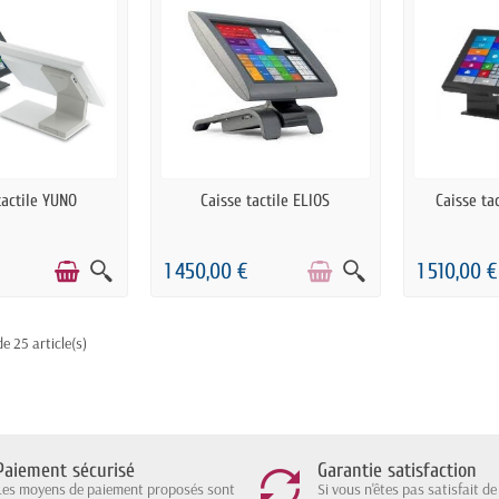
COMMANDE
RUPTURE DE STOCK
PRÉ
tactile YUNO
Caisse tactile ELIOS
Caisse ta
1 450,00 €
1 510,00 €
e 25 article(s)
Paiement sécurisé
Garantie satisfaction
Les moyens de paiement proposés sont
Si vous n'êtes pas satisfait de