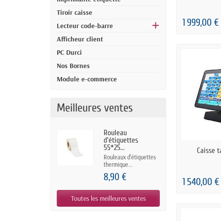
Tiroir caisse
1 999,00 €
Lecteur code-barre
Afficheur client
PC Durci
Nos Bornes
Module e-commerce
Meilleures ventes
Rouleau
d'étiquettes
55*25...
PRÉ
Caisse 
Rouleaux d'étiquettes
thermique...
8,90 €
1 540,00 €
Toutes les meilleures ventes