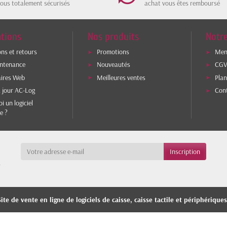
tous totalement sécurisés
achat vous êtes remboursé
tions
Nos produits
Notre
ons et retours
Promotions
Ment
intenance
Nouveautés
CG
aires Web
Meilleures ventes
Plan
 jour AC-Log
Con
i un logiciel
e ?
a
ite de vente en ligne de logiciels de caisse, caisse tactile et périphérique