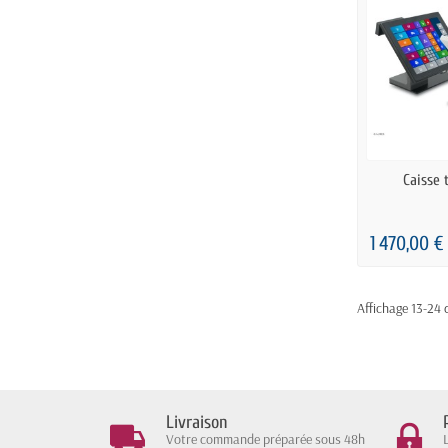
PRÉ
Caisse 
1 470,00 €
Affichage 13-24 d
Livraison
Votre commande préparée sous 48h