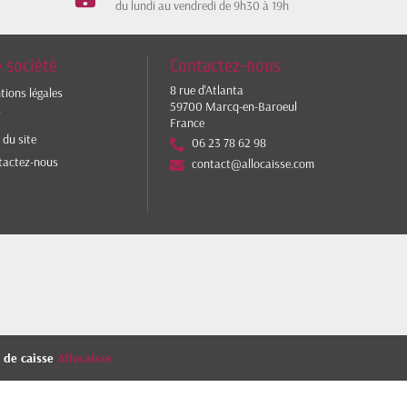
du lundi au vendredi de 9h30 à 19h
 société
Contactez-nous
8 rue d'Atlanta
ions légales
59700 Marcq-en-Baroeul
V
France
 du site
06 23 78 62 98
tactez-nous
contact@allocaisse.com
s de caisse
Allocaisse