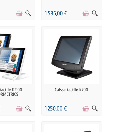
1 586,00 €
RE DE STOCK
RUPTURE DE STOCK
tactile P2100
Caisse tactile K700
ORMETRICS
€
1 250,00 €