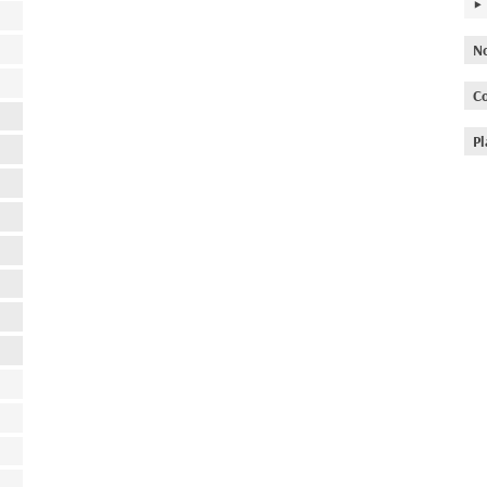
N
C
Pl