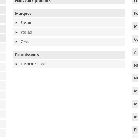
Nouveaux produits
Li
Marques
Po
Epson
M
Poslab
Co
Zebra
A 
Fournisseurs
Fashion Supplier
Pa
P
Mi
Mi
Mi
Bl