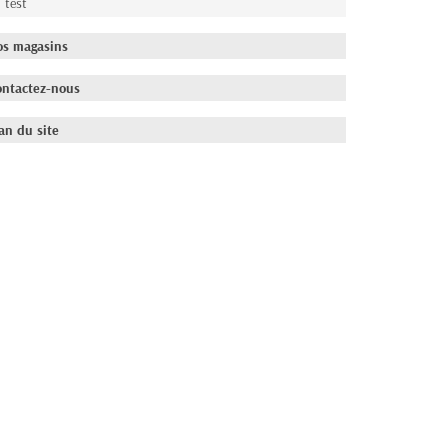
test
os magasins
ontactez-nous
an du site