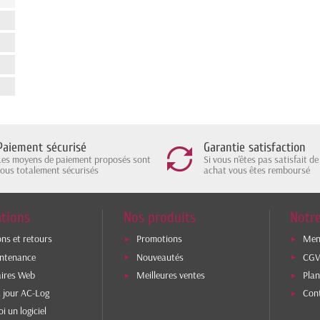
Paiement sécurisé
Garantie satisfaction
Les moyens de paiement proposés sont
Si vous n'êtes pas satisfait de
tous totalement sécurisés
achat vous êtes remboursé
tions
Nos produits
Notre
ons et retours
Promotions
Ment
intenance
Nouveautés
CG
aires Web
Meilleures ventes
Plan
 jour AC-Log
Con
i un logiciel