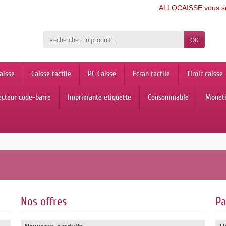
ALLOCAISSE vous souhait
OK
aisse
Caisse tactile
PC Caisse
Ecran tactile
Tiroir caisse
ecteur code-barre
Imprimante etiquette
Consommable
Monet
Nos offres
P