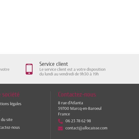
Service client
 votre
Le service client est a votre disposition
du lundi au vendredi de 9h30 à 19h
 société
Contactez-nous
8 rue d'Atlanta
ions légales
59700 Marcq-en-Baroeul
V
France
 du site
06 23 78 62 98
tactez-nous
contact@allocaisse.com