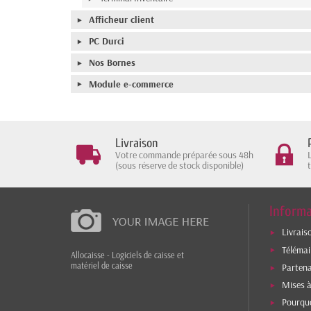
Afficheur client
PC Durci
Nos Bornes
Module e-commerce
Livraison
Votre commande préparée sous 48h
(sous réserve de stock disponible)
Informa
Livrais
Téléma
Allocaisse - Logiciels de caisse et
matériel de caisse
Parten
Mises à
Pourquo